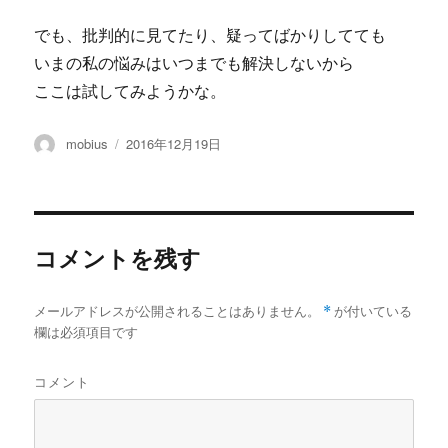
でも、批判的に見てたり、疑ってばかりしてても
いまの私の悩みはいつまでも解決しないから
ここは試してみようかな。
投
投
mobius
2016年12月19日
稿
稿
者
日:
コメントを残す
メールアドレスが公開されることはありません。
*
が付いている
欄は必須項目です
コメント