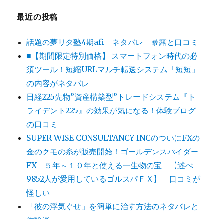
最近の投稿
話題の夢リタ塾4期afi ネタバレ 暴露と口コミ
■【期間限定特別価格】 スマートフォン時代の必
須ツール！短縮URLマルチ転送システム「短短」
の内容がネタバレ
日経225先物”資産構築型”トレードシステム『ト
ライデント225』の効果が気になる！体験ブログ
の口コミ
SUPER WISE CONSULTANCY INCのついにFXの
金のクモの糸が販売開始！ゴールデンスパイダー
FX ５年～１０年と使える一生物の宝 【述べ
9852人が愛用しているゴルスパＦＸ】 口コミが
怪しい
「彼の浮気ぐせ」を簡単に治す方法のネタバレと