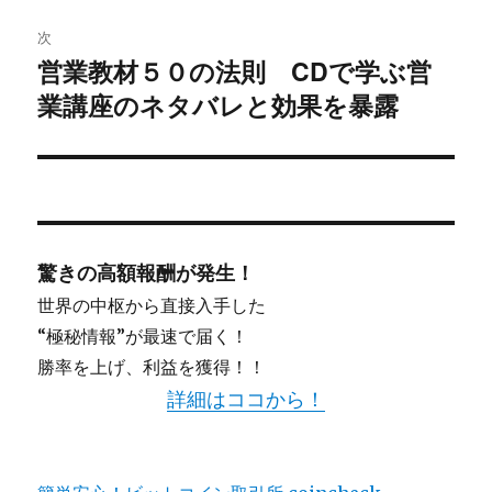
ー
次
シ
営業教材５０の法則 CDで学ぶ営
次
業講座のネタバレと効果を暴露
ョ
の
投
ン
稿:
驚きの高額報酬が発生！
世界の中枢から直接入手した
“極秘情報”が最速で届く！
勝率を上げ、利益を獲得！！
詳細はココから！