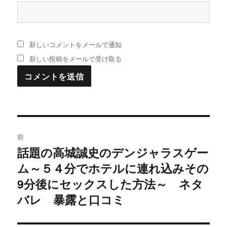
新しいコメントをメールで通知
新しい投稿をメールで受け取る
投
前
稿
話題の高城誠史のデンジャラスゲー
過
ム～５４分でホテルに連れ込みその
去
ナ
の
9分後にセックスした方法～ ネタ
ビ
投
バレ 暴露と口コミ
稿:
ゲ