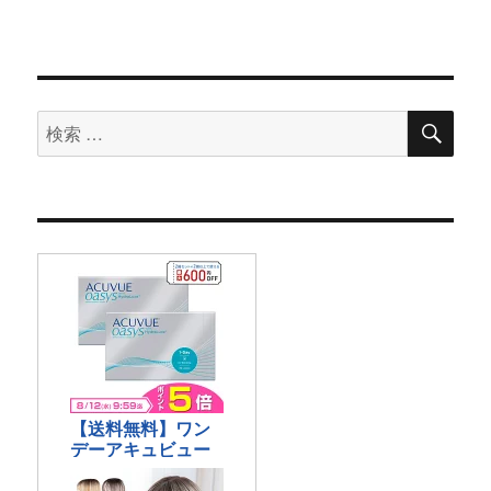
検
検
索
索
対
象: