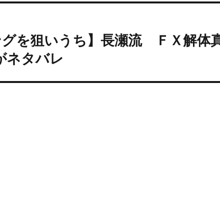
ングを狙いうち】長瀬流 ＦＸ解体
容がネタバレ