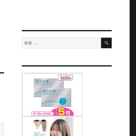
検
検
索
索
対
象: