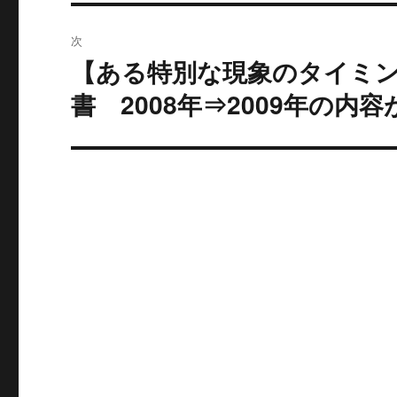
稿:
ゲ
次
ー
【ある特別な現象のタイミ
次
の
書 2008年⇒2009年の内
シ
投
ョ
稿:
ン