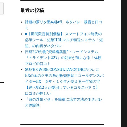
最近の投稿
話題の夢リタ塾4期afi ネタバレ 暴露と口コ
ミ
■【期間限定特別価格】 スマートフォン時代の
必須ツール！短縮URLマルチ転送システム「短
短」の内容がネタバレ
日経225先物”資産構築型”トレードシステム
『トライデント225』の効果が気になる！体験
ブログの口コミ
SUPER WISE CONSULTANCY INCのついに
FXの金のクモの糸が販売開始！ゴールデンスパ
イダーFX ５年～１０年と使える一生物の宝
【述べ9852人が愛用しているゴルスパＦＸ】
口コミが怪しい
「彼の浮気ぐせ」を簡単に治す方法のネタバレ
と体験談