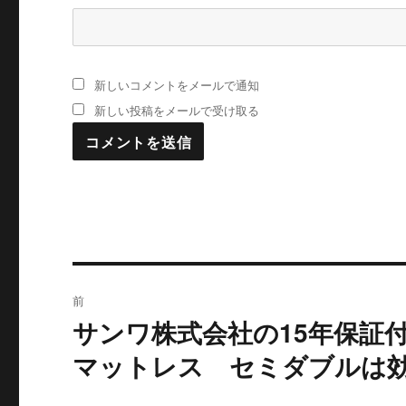
新しいコメントをメールで通知
新しい投稿をメールで受け取る
投
前
稿
サンワ株式会社の15年保証付
過
去
ナ
マットレス セミダブルは
の
ビ
投