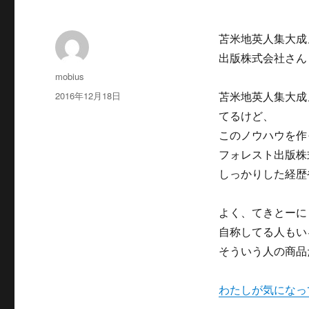
苫米地英人集大成
出版株式会社さん
投
mobius
稿
投
2016年12月18日
苫米地英人集大成
者
稿
てるけど、
日:
このノウハウを作
フォレスト出版株
しっかりした経歴
よく、てきとーに
自称してる人もい
そういう人の商品
わたしが気になっ