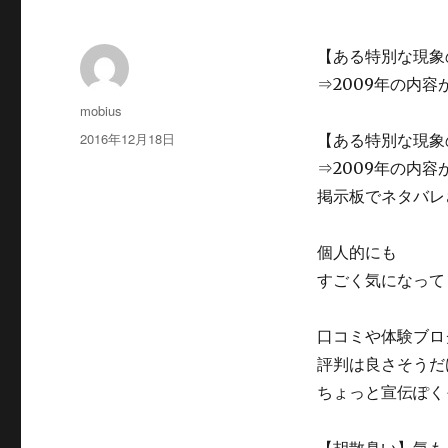
【ある特別な現象
⇒2009年の内容
投
mobius
稿
投
2016年12月18日
【ある特別な現象
者
稿
⇒2009年の内容
日:
掲示板でネタバレ
個人的にも
すごく気になって
口コミや体験ブロ
評判は良さそうだ
ちょっと宣伝ぽく