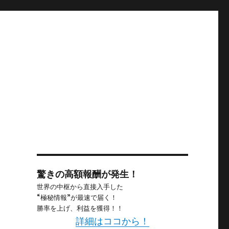
驚きの高額報酬が発生！
内
世界の中枢から直接入手した
“極秘情報”が最速で届く！
勝率を上げ、利益を獲得！！
詳細はココから！