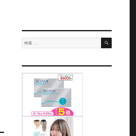
検
検
索
索
対
象: