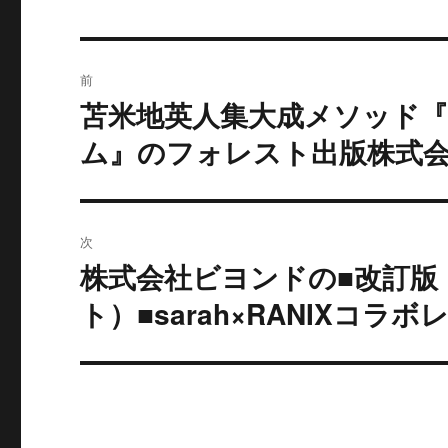
投
前
稿
苫米地英人集大成メソッド
過
去
ナ
ム』のフォレスト出版株式
の
ビ
投
稿:
ゲ
次
ー
株式会社ビヨンドの■改訂版
次
の
ト）■sarah×RANIXコ
シ
投
ョ
稿:
ン