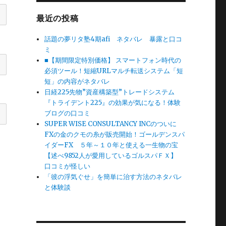
最近の投稿
話題の夢リタ塾4期afi ネタバレ 暴露と口コ
ミ
■【期間限定特別価格】 スマートフォン時代の
必須ツール！短縮URLマルチ転送システム「短
短」の内容がネタバレ
日経225先物”資産構築型”トレードシステム
『トライデント225』の効果が気になる！体験
ブログの口コミ
SUPER WISE CONSULTANCY INCのついに
FXの金のクモの糸が販売開始！ゴールデンスパ
イダーFX ５年～１０年と使える一生物の宝
【述べ9852人が愛用しているゴルスパＦＸ】
口コミが怪しい
「彼の浮気ぐせ」を簡単に治す方法のネタバレ
と体験談