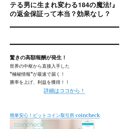
シ
テる男に生まれ変わる184の魔法!』
の
投
の返金保証って本当？効果なし？
ョ
稿:
ン
驚きの高額報酬が発生！
世界の中枢から直接入手した
“極秘情報”が最速で届く！
勝率を上げ、利益を獲得！！
詳細はココから！
簡単安心！ビットコイン取引所 coincheck