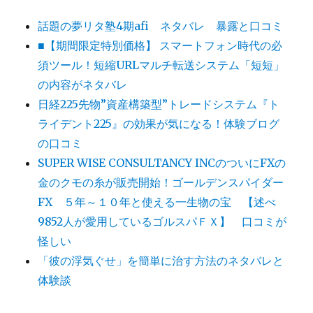
話題の夢リタ塾4期afi ネタバレ 暴露と口コミ
■【期間限定特別価格】 スマートフォン時代の必
須ツール！短縮URLマルチ転送システム「短短」
の内容がネタバレ
日経225先物”資産構築型”トレードシステム『ト
ライデント225』の効果が気になる！体験ブログ
の口コミ
SUPER WISE CONSULTANCY INCのついにFXの
金のクモの糸が販売開始！ゴールデンスパイダー
FX ５年～１０年と使える一生物の宝 【述べ
9852人が愛用しているゴルスパＦＸ】 口コミが
怪しい
「彼の浮気ぐせ」を簡単に治す方法のネタバレと
体験談