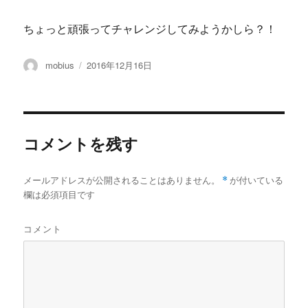
ちょっと頑張ってチャレンジしてみようかしら？！
投
投
mobius
2016年12月16日
稿
稿
者
日:
コメントを残す
メールアドレスが公開されることはありません。
*
が付いている
欄は必須項目です
コメント