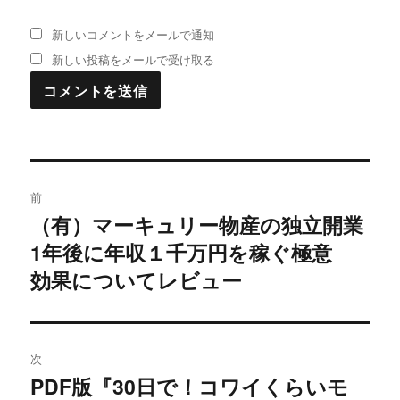
新しいコメントをメールで通知
新しい投稿をメールで受け取る
投
前
稿
（有）マーキュリー物産の独立開業
過
1年後に年収１千万円を稼ぐ極意
去
ナ
の
効果についてレビュー
ビ
投
稿:
ゲ
次
ー
PDF版『30日で！コワイくらいモ
次