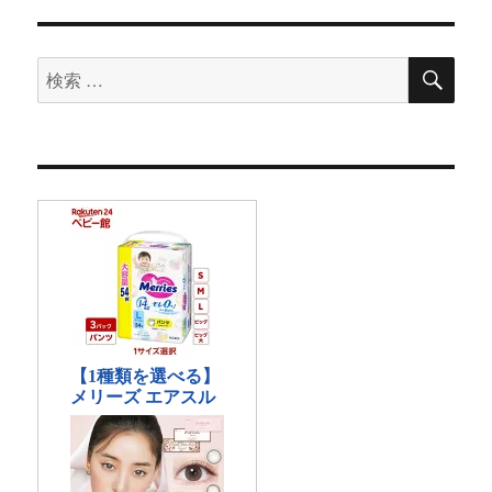
検
検
索
索
対
象: