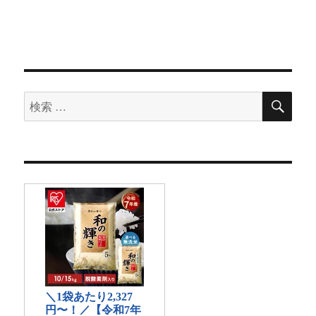
検
検
索
索
対
象: