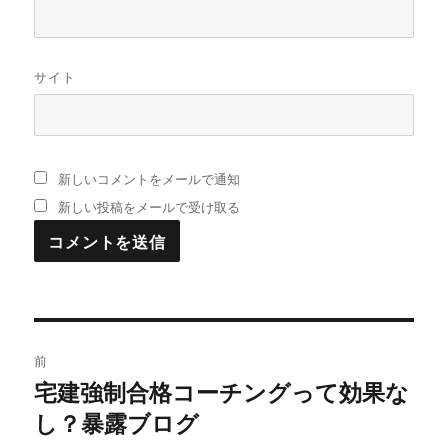
サイト
新しいコメントをメールで通知
新しい投稿をメールで受け取る
投
前
稿
宅建強制合格コーチングって効果な
過
し？暴露ブログ
去
ナ
の