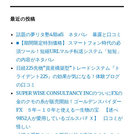
最近の投稿
話題の夢リタ塾4期afi ネタバレ 暴露と口コミ
■【期間限定特別価格】 スマートフォン時代の必
須ツール！短縮URLマルチ転送システム「短短」
の内容がネタバレ
日経225先物”資産構築型”トレードシステム『ト
ライデント225』の効果が気になる！体験ブログ
の口コミ
SUPER WISE CONSULTANCY INCのついにFXの
金のクモの糸が販売開始！ゴールデンスパイダー
FX ５年～１０年と使える一生物の宝 【述べ
9852人が愛用しているゴルスパＦＸ】 口コミが
怪しい