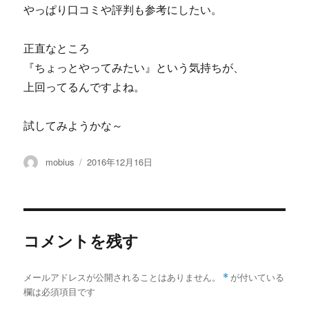
やっぱり口コミや評判も参考にしたい。
正直なところ
『ちょっとやってみたい』という気持ちが、
上回ってるんですよね。
試してみようかな～
投
投
mobius
2016年12月16日
稿
稿
者
日:
コメントを残す
メールアドレスが公開されることはありません。
*
が付いている
欄は必須項目です