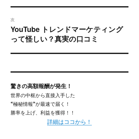
ビ
投
稿:
ゲ
次
YouTube トレンドマーケティング
次
ー
って怪しい？真実の口コミ
の
シ
投
稿:
ョ
ン
驚きの高額報酬が発生！
世界の中枢から直接入手した
“極秘情報”が最速で届く！
勝率を上げ、利益を獲得！！
詳細はココから！