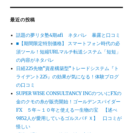
最近の投稿
話題の夢リタ塾4期afi ネタバレ 暴露と口コミ
■【期間限定特別価格】 スマートフォン時代の必
須ツール！短縮URLマルチ転送システム「短短」
の内容がネタバレ
日経225先物”資産構築型”トレードシステム『ト
ライデント225』の効果が気になる！体験ブログ
の口コミ
SUPER WISE CONSULTANCY INCのついにFXの
金のクモの糸が販売開始！ゴールデンスパイダー
FX ５年～１０年と使える一生物の宝 【述べ
9852人が愛用しているゴルスパＦＸ】 口コミが
怪しい