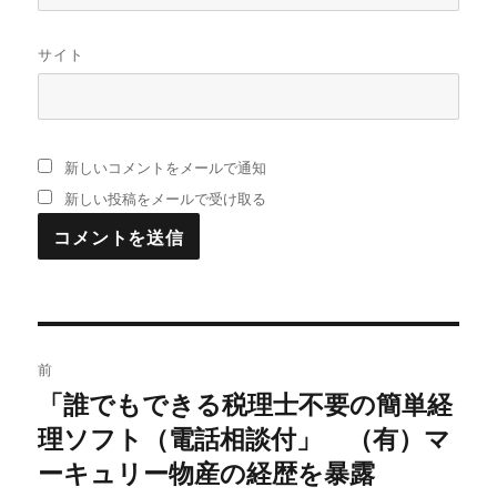
サイト
新しいコメントをメールで通知
新しい投稿をメールで受け取る
投
前
稿
「誰でもできる税理士不要の簡単経
過
理ソフト（電話相談付」 （有）マ
去
ナ
の
ーキュリー物産の経歴を暴露
ビ
投