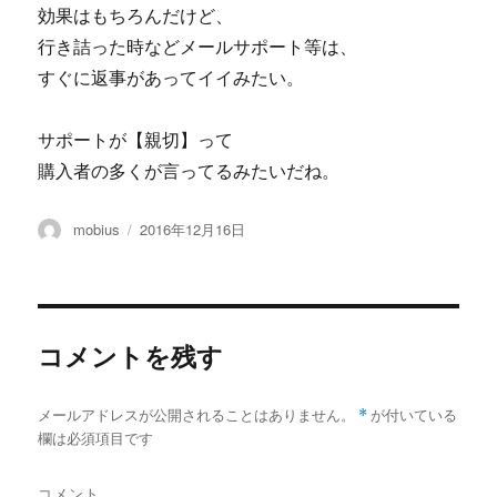
効果はもちろんだけど、
行き詰った時などメールサポート等は、
すぐに返事があってイイみたい。
サポートが【親切】って
購入者の多くが言ってるみたいだね。
投
投
mobius
2016年12月16日
稿
稿
者
日:
コメントを残す
メールアドレスが公開されることはありません。
*
が付いている
欄は必須項目です
コメント