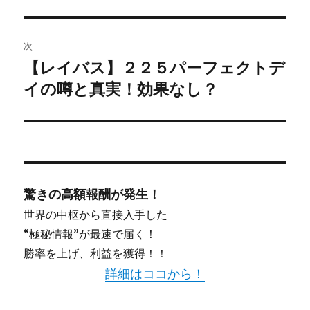
稿:
ゲ
次
ー
【レイバス】２２５パーフェクトデ
次
シ
イの噂と真実！効果なし？
の
投
ョ
稿:
ン
驚きの高額報酬が発生！
世界の中枢から直接入手した
“極秘情報”が最速で届く！
勝率を上げ、利益を獲得！！
詳細はココから！