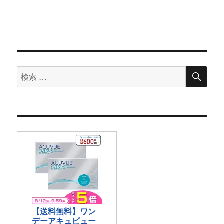
検
検
索
索
対
象: